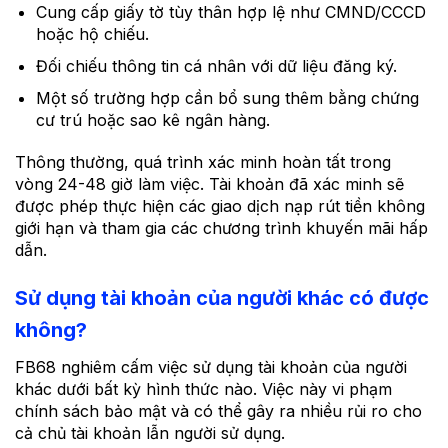
Cung cấp giấy tờ tùy thân hợp lệ như CMND/CCCD
hoặc hộ chiếu.
Đối chiếu thông tin cá nhân với dữ liệu đăng ký.
Một số trường hợp cần bổ sung thêm bằng chứng
cư trú hoặc sao kê ngân hàng.
Thông thường, quá trình xác minh hoàn tất trong
vòng 24-48 giờ làm việc. Tài khoản đã xác minh sẽ
được phép thực hiện các giao dịch nạp rút tiền không
giới hạn và tham gia các chương trình khuyến mãi hấp
dẫn.
Sử dụng tài khoản của người khác có được
không?
FB68 nghiêm cấm việc sử dụng tài khoản của người
khác dưới bất kỳ hình thức nào. Việc này vi phạm
chính sách bảo mật và có thể gây ra nhiều rủi ro cho
cả chủ tài khoản lẫn người sử dụng.