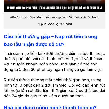
Những câu hỏi phổ biến liên quan đến giao dịch được
người chơi quan tâm
Câu hỏi thường gặp – Nạp rút tiền trong
bao lâu nhận được số dư?
Thời gian nạp tiền tại FB68 thường diễn ra tức thì hoặc
dưới 5 phút đối với các hình thức ví điện tử và thẻ cào.
Với chuyển khoản ngân hàng, thời gian có thể dao
động từ 5 đến 30 phút tùy ngân hàng và giờ làm việc.
Rút tiền thông thường mất nhiều thời gian hơn, trung
bình từ 10 phút đến 2 giờ làm việc. Đối với các lệnh rút
lớn hoặc lần rút đầu tiên, thời gian xử lý có thể kéo dài
đến 24 giờ do quy trình kiểm duyệt an toàn.
Nhà cái dùng công nghệ thanh toán gì?