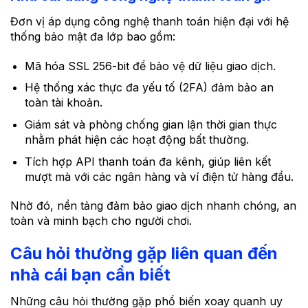
Đơn vị áp dụng công nghệ thanh toán hiện đại với hệ
thống bảo mật đa lớp bao gồm:
Mã hóa SSL 256-bit để bảo vệ dữ liệu giao dịch.
Hệ thống xác thực đa yếu tố (2FA) đảm bảo an
toàn tài khoản.
Giám sát và phòng chống gian lận thời gian thực
nhằm phát hiện các hoạt động bất thường.
Tích hợp API thanh toán đa kênh, giúp liên kết
mượt mà với các ngân hàng và ví điện tử hàng đầu.
Nhờ đó, nền tảng đảm bảo giao dịch nhanh chóng, an
toàn và minh bạch cho người chơi.
Câu hỏi thường gặp liên quan đến
nhà cái bạn cần biết
Những câu hỏi thường gặp phổ biến xoay quanh uy